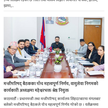
उच्च जोखिम रहेको छ ।जल तथा मौसम विज्ञान विभागले पाँचथर, इलाम,
झापा,...
मन्त्रीपरिषद् बैठकका पाँच महत्त्वपूर्ण निर्णय, वायुसेवा निगमको
कार्यकारी अध्यक्षमा महेश्वरभक्त श्रेष्ठ नियुक्त
काठमाडौँ । प्रधानमन्त्री तथा मन्त्रीपरिषद् कार्यालय सिंहदरबारमा मंगलबार
बसेको मन्त्रीपरिषद् बैठकले पाँच महत्वपूर्ण निर्णय गरेको छ । यसैक्रममा