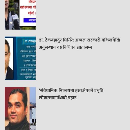
डा. टेकबहादुर घिमिरे: अब्बल सरकारी वकिलदेखि
अनुसन्धान र प्रविधिका ज्ञातासम्म
‘संवैधानिक निकायमा हस्तक्षेपको प्रवृति
लोकतन्त्रमाथिको प्रहार’