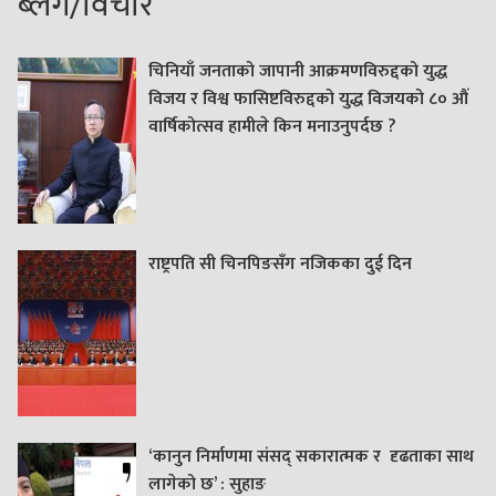
ब्लग/विचार
चिनियाँ जनताको जापानी आक्रमणविरुद्दको युद्ध
विजय र विश्व फासिष्टविरुद्दको युद्ध विजयको ८० औं
वार्षिकोत्सव हामीले किन मनाउनुपर्दछ ?
राष्ट्रपति सी चिनपिङसँग नजिकका दुई दिन
‘कानुन निर्माणमा संसद् सकारात्मक र दृढताका साथ
लागेको छ’ : सुहाङ