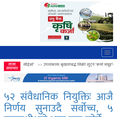
Togg
navig
>>
उपत्यकामा श्रृंखलाबद्ध सिक्री लुट्ने ‘कर्मा समूह’का नाइकेसहित पाँच पक्राउ
ताजा
समाचार
५२ संवैधानिक नियुक्तिः आजै
निर्णय सुनाउदै सर्वोच्च, ५