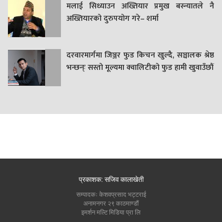
मलाई सिध्याउन अख्तियार प्रमुख बस्न्यातले नै
अख्तियारको दुरुपयोग गरे– शर्मा
दरवारमार्गमा जिञ्जर फुड किचन खुल्दै, सञ्चालक श्रेष्ठ
भन्छन्ः सस्तो मूल्यमा क्वालिटीको फुड हामी खुवाउँछौं
प्रकाशक: सजिव कालाखेती
सम्पादकः केशवप्रसाद भट्टराई
अनामनगर २९ काठमाण्डौं
इमर्शन मल्टि मिडिया प्रा लि