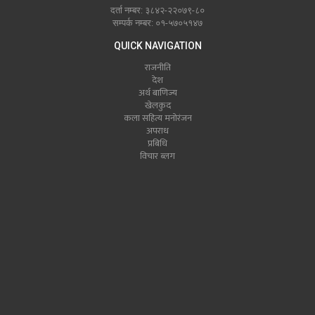
दर्ता नम्बर: ३८४२-२२०७९-८०
सम्पर्क नम्बर: ०१-५७०५१४७
QUICK NAVIGATION
राजनीति
देश
अर्थ बाणिज्य
खेलकुद
कला सहित्य मनोरंजन
अपराध
प्रबिधि
विचार ब्लग