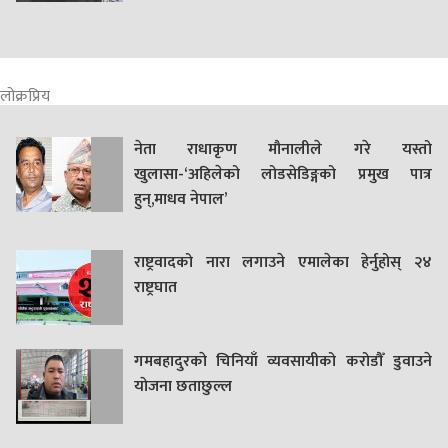
लोक्रप्रिय
नेता राधाकृण मौनालीले गरे यस्तो
खुलासा-‘अहिलेको लोडसेडिङ्गको प्रमुख पात्र
हुन्,माधव नेपाल’
राष्ट्रवादको नारा लगाउने एमालेका हेर्नुहोस् २४
राष्ट्रघात
गमबहादुरकाे चिनियाँ व्यवसायीको करोडौँ डुवाउने
याेजना छताछुल्ल