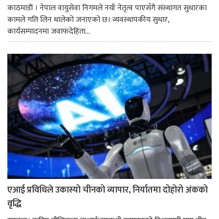
काठमाडाैं । नेपाल वायुसेवा निगमले नयाँ नेतृत्व पाएसँगै संस्थागत सुधारका
कामले गति लिन थालेको जनाएको छ। व्यवस्थापकीय सुधार,
कार्यसम्पादनमा जवाफदेहिता...
एआई प्रविधिले उकास्यो चीनको व्यापार, निर्यातमा दोहोरो अंकको
वृद्धि