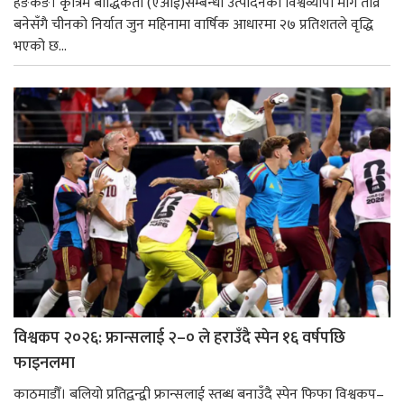
हङकङ। कृत्रिम बौद्धिकता (एआई)सम्बन्धी उत्पादनको विश्वव्यापी माग तीव्र
बनेसँगै चीनको निर्यात जुन महिनामा वार्षिक आधारमा २७ प्रतिशतले वृद्धि
भएको छ...
विश्वकप २०२६: फ्रान्सलाई २–० ले हराउँदै स्पेन १६ वर्षपछि
फाइनलमा
काठमाडौँ। बलियो प्रतिद्वन्द्वी फ्रान्सलाई स्तब्ध बनाउँदै स्पेन फिफा विश्वकप–